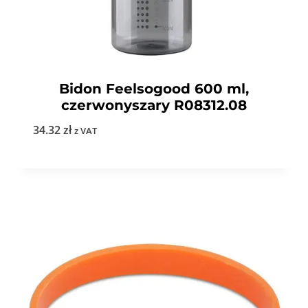
Bidon Feelsogood 600 ml,
czerwonyszary R08312.08
34.32
zł
z VAT