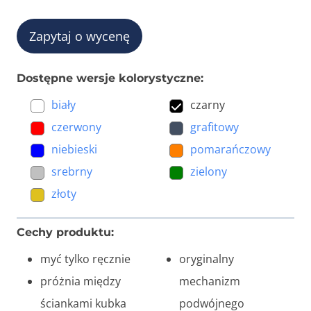
Zapytaj o wycenę
Dostępne wersje kolorystyczne:
biały
czarny
czerwony
grafitowy
niebieski
pomarańczowy
srebrny
zielony
złoty
Cechy produktu:
myć tylko ręcznie
oryginalny
próżnia między
mechanizm
ściankami kubka
podwójnego