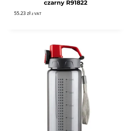
czarny R91822
55.23
zł
z VAT