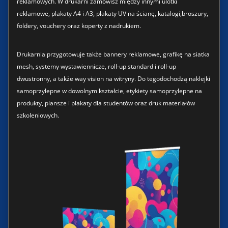
reklamowych. W drukarni zamówisz między innymi ulotki
reklamowe, plakaty A4 i A3, plakaty UV na ścianę, katalogi,broszury,
foldery, vouchery oraz koperty z nadrukiem.
Drukarnia przygotowuje także bannery reklamowe, grafikę na siatka
mesh, systemy wystawiennicze, roll-up standard i roll-up
dwustronny, a także way vision na witryny. Do tegodochodzą naklejki
samoprzylepne w dowolnym kształcie, etykiety samoprzylepne na
produkty, plansze i plakaty dla studentów oraz druk materiałów
szkoleniowych.