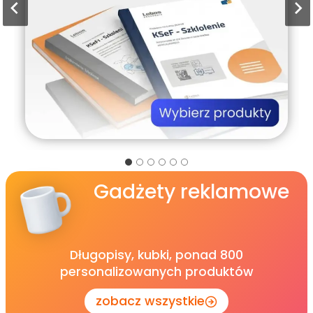
Gadżety reklamowe
Długopisy, kubki, ponad 800
personalizowanych produktów
zobacz wszystkie