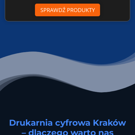
SPRAWDŹ PRODUKTY
Drukarnia cyfrowa Kraków
– dlaczego warto nas