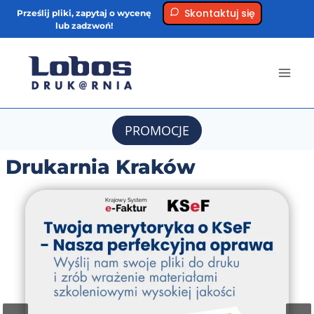
Przejdź
Skontaktuj się
Prześlij pliki, zapytaj o wycenę
lub zadzwoń!
do
treści
PROMOCJE
Drukarnia Kraków