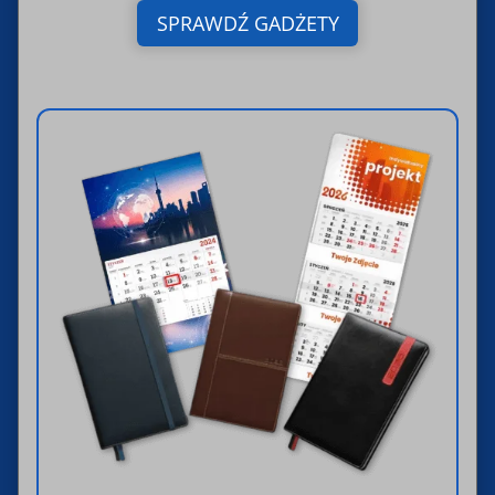
SPRAWDŹ GADŻETY