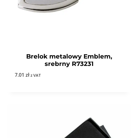
Brelok metalowy Emblem,
srebrny R73231
7.01
zł
z VAT