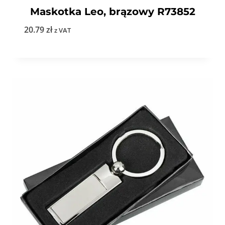
Maskotka Leo, brązowy R73852
20.79
zł
z VAT