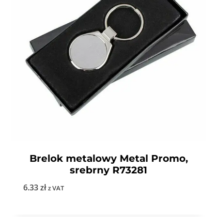
Brelok metalowy Metal Promo,
srebrny R73281
6.33
zł
z VAT